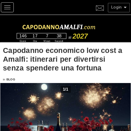
Login
Toggle navigation
2027
146
17
7
38
al
Giorni
Ore
Minuti
Secondi
Capodanno economico low cost a
Amalfi: itinerari per divertirsi
senza spendere una fortuna
in
BLOG
1
/
1