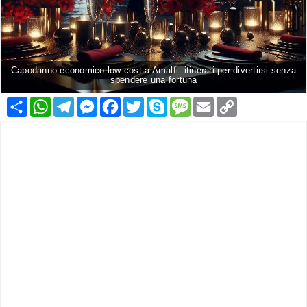
Capodanno economico low cost a Amalfi: itinerari per divertirsi senza
spendere una fortuna
Condividi
WhatsApp
Telegram
Messenger
Facebook
Twitter
Skype
Message
Email
Copy
Link